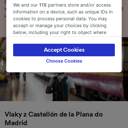
často kladené otázky a první a poslední odjezdy
We and our
115
partners store and/or access
vlaků). Chcete přejít přímo k rezervaci? Začněte hledat
information on a device, such as unique IDs in
u nás ještě dnes.
cookies to process personal data. You may
accept or manage your choices by clicking
below, including your right to object where
legitimate interest is used, or at any time in
the privacy policy page. These choices will be
Accept Cookies
signaled to our partners and will not affect
browsing data. Your data will not be used for
Choose Cookies
tracking purposes if you have asked us not to
track you.
We and our partners process data to provide:
Use precise geolocation data. Actively scan
device characteristics for identification. Store
and/or access information on a device.
Personalised advertising and content,
advertising and content measurement,
Vlaky z Castellón de la Plana do
audience research and services development.
Madrid