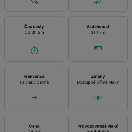
Čas cesty
Vzdálenost
Od 3h 5m
314 km
Frekvence
Změny
13 vlaků denně
Dostupné přímé vlaky
Cena
Provozovatelé vlaků
a autobusů
Od 9 €