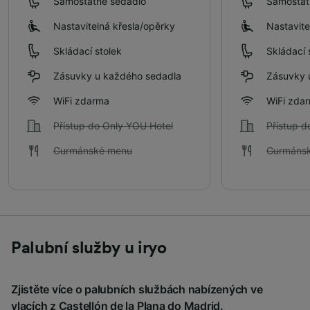
Samostatné sedadlo
Samostat
Nastavitelná křesla/​opěrky
Nastavite
Skládací stolek
Skládací 
Zásuvky u každého sedadla
Zásuvky 
WiFi zdarma
WiFi zda
Přístup do Only YOU Hotel
Přístup d
Gurmánské menu
Gurmáns
Palubní služby u iryo
Zjistěte více o palubních službách nabízených ve
vlacích z Castellón de la Plana do Madrid.