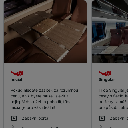
Inicial
Singular
Pokud hledáte zážitek za rozumnou
Třída Singular j
cenu, aniž byste museli slevit z
cesty s flexibil
nejlepších služeb a pohodlí, třída
potřeby si může
Inicial je pro vás ideální!
přizpůsobit ak
Zábavní portál
Zábavní p