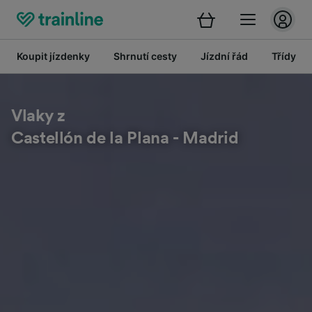
Koupit jízdenky
Shrnutí cesty
Jízdní řád
Třídy
Vlaky z
Castellón de la Plana - Madrid