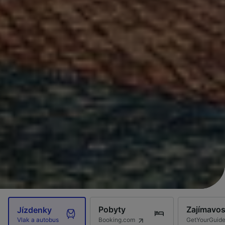
Pobyty
Zajímavos
Jízdenky
Booking.com
GetYourGuid
Vlak a autobus