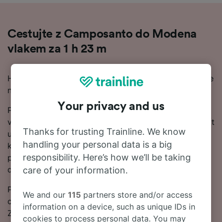
Cestujte z Camposanto do Modena
vlakem za 1 h 23 m
Hledáte cestu z Camposanto do Modena vlakem? Jste
na správném místě!
Your privacy and us
Průměrná doba cesty z Camposanto do Modena
vlakem je 3 h 31 m, ale nejrychlejšími spoji to může být
Thanks for trusting Trainline. We know
už 1 h 23 m. Na 23 km mezi těmito dvěma místy jezdí
handling your personal data is a big
kolem 4 vlaků denně denně. Na této trase bude
responsibility. Here’s how we’ll be taking
potřeba 1 změna a do Modena jezdí kolem 4 vlaků
denně denně.
care of your information.
Pokud chcete získat nejlevnější jízdné, naplánujte si
We and our
115
partners store and/or access
cestu a zarezervujte vlakové jízdenky předem.
information on a device, such as unique IDs in
Začněte hledat v našem Plánovači cest a podívejte se
cookies to process personal data. You may