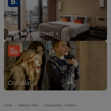
Kde se ubytovat
Co dělat
Domů
Odjezdy vlaků
Camposanto - Modena