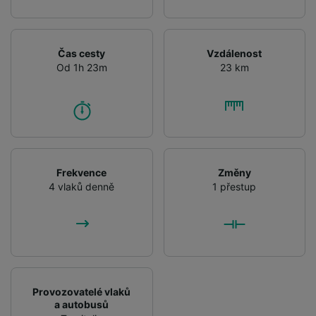
Čas cesty
Vzdálenost
Od 1h 23m
23 km
Frekvence
Změny
4 vlaků denně
1 přestup
Provozovatelé vlaků
a autobusů