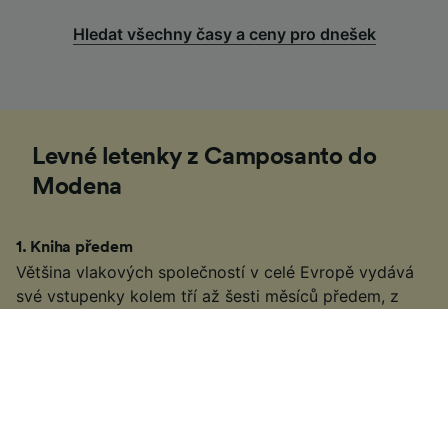
Hledat všechny časy a ceny pro dnešek
Levné letenky z Camposanto do
Modena
1
.
Kniha předem
Většina vlakových společností v celé Evropě vydává
své vstupenky kolem tří až šesti měsíců předem, z
nichž mnohé mohou být levnější než ty, které jste si
rezervovali dříve. Pokud víte, že chcete cestovat,
můžete Najděte si levnější vlakové jízdenky z
Camposanto do Modena včasnou rezervací.
2
.
Buďte flexibilní s časem cestování
Mnohé vlakové služby v Evropě jsou také populárními