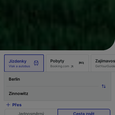
Pobyty
Zajímavos
Jízdenky
Booking.com
GetYourGuid
Vlak a autobus
Přes
Jednosměrný
Cesta zpět