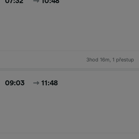
07:32
10:48
3hod 16m
,
1 přestup
09:03
11:48