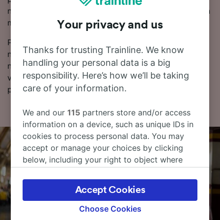
nejlevnější jízdné. Ceny jízdenek z Berlin do Traunstein
můžete zkontrolovat v našem Plánovači cest.
Your privacy and us
Pokud jste připraveni k rezervaci, začněte hledat
Thanks for trusting Trainline. We know
nejlevnější vlakové jízdenky u nás ještě dnes. Dále
handling your personal data is a big
najdete další informace o cestě vlakem do Traunstein
responsibility. Here’s how we’ll be taking
včetně našeho jízdního řádu, kde uvidíte první a
care of your information.
poslední odjezdy vlaků.
We and our
115
partners store and/or access
information on a device, such as unique IDs in
cookies to process personal data. You may
accept or manage your choices by clicking
below, including your right to object where
legitimate interest is used, or at any time in
the privacy policy page. These choices will be
Accept Cookies
signaled to our partners and will not affect
browsing data. Your data will not be used for
Choose Cookies
tracking purposes if you have asked us not to