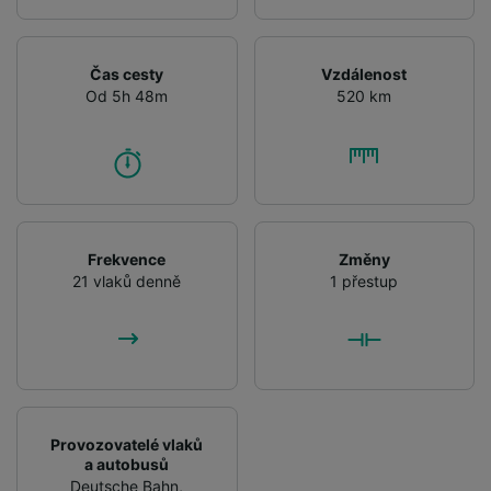
Čas cesty
Vzdálenost
Od 5h 48m
520 km
Frekvence
Změny
21 vlaků denně
1 přestup
Provozovatelé vlaků
a autobusů
Deutsche Bahn
,