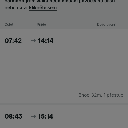
harmonogram vlaku nebo hledání pozdějšího času
nebo data,
klikněte sem
.
Odlet
Přijde
Doba trvání
07:42
14:14
6hod 32m
,
1 přestup
08:43
15:14