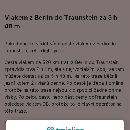
Vlakem z Berlin do Traunstein za 5 h
48 m
Pokud chcete vědět víc o cestě vlakem z Berlin do
Traunstein, nehledejte jinde.
Cesta vlakem na 520 km trati z Berlin do Traunstein
zpravidla trvá 7 h 1 m, ale s nejrychlejšími spoji se tam
můžete dostat už za 5 h 48 m. Na této trase běžně
jezdí kolem 21 vlaků denně. Po cestě je třeba 1 změna,
protože na této trase nejsou k dispozici žádné přímé
vlaky. Po celou cestu nebo část cesty doTraunstein
pojedete vlakem DB, protože to je hlavní operátor na
této trase.
Rezervujte si vlakové jízdenky z Berlin do Traunstein s
předstihem namísto nákupu v den cesty a získáte