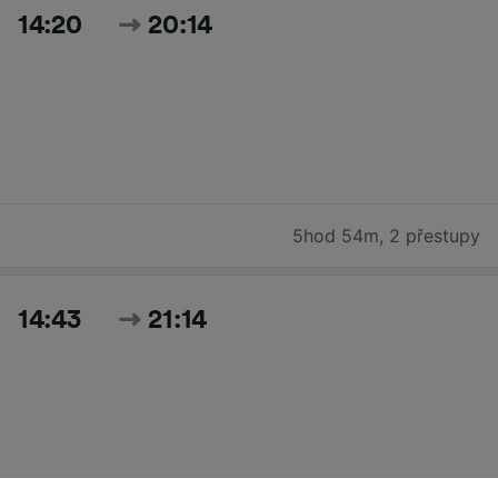
14:20
20:14
5hod 54m
,
2 přestupy
14:43
21:14