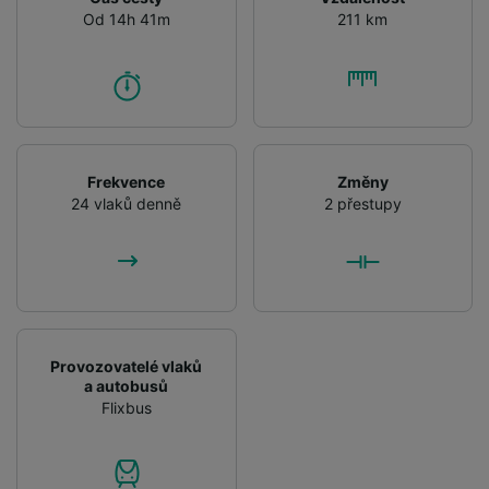
Od 14h 41m
211 km
Frekvence
Změny
24 vlaků denně
2 přestupy
Provozovatelé vlaků
a autobusů
Flixbus