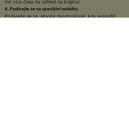
mít více času na výhled na krajinu!
4
.
Podívejte se na speciální nabídky
Podívejte se na, abyste zkontrolovali, kdy evropští
provozovatelé vlaků zveřejňují své speciální nabídky a
nabídky, aby zjistili, zda můžete najít levné letenky na
vaši cestu.
Konkrétní informace o tom, jak získat levné letenky,
naleznete v našem hubu Evropské jízdenky na vlak
§
Některé vlakové společnosti nemusí nabízet žádné typy letenek
Advance nebo levnější nabídky pro předčasné rezervace. Ve
výjimečných případech se mohou vlakové společnosti rozhodnout, že
vydají speciální nabídky blíže k datu na letenkách na poslední chvíli
nebo na konci dne. závisí na individuální společnosti provozující vlaky,
se kterou cestujete.