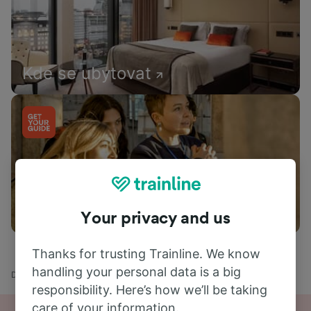
Kde se ubytovat
Co dělat
Your privacy and us
Thanks for trusting Trainline. We know
handling your personal data is a big
Domů
Odjezdy vlaků
Berlin - Kühlungsborn
responsibility. Here’s how we’ll be taking
care of your information.