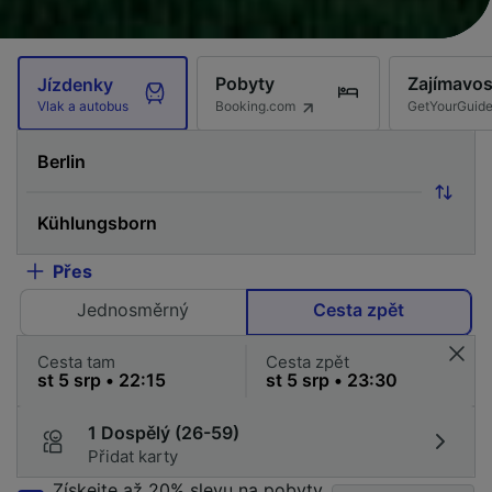
Pobyty
Zajímavos
Jízdenky
Booking.com
GetYourGuid
Vlak a autobus
Přes
Jednosměrný
Cesta zpět
Cesta tam
Cesta zpět
1 Dospělý (26-59)
Přidat karty
Získejte až 20% slevu na pobyty