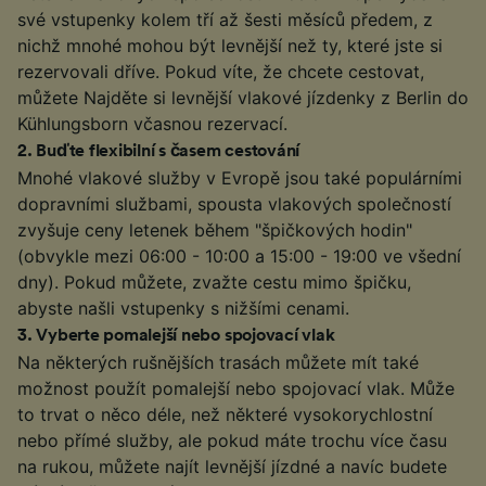
své vstupenky kolem tří až šesti měsíců předem, z
nichž mnohé mohou být levnější než ty, které jste si
rezervovali dříve. Pokud víte, že chcete cestovat,
můžete Najděte si levnější vlakové jízdenky z Berlin do
Kühlungsborn včasnou rezervací.
2
.
Buďte flexibilní s časem cestování
Mnohé vlakové služby v Evropě jsou také populárními
dopravními službami, spousta vlakových společností
zvyšuje ceny letenek během "špičkových hodin"
(obvykle mezi 06:00 - 10:00 a 15:00 - 19:00 ve všední
dny). Pokud můžete, zvažte cestu mimo špičku,
abyste našli vstupenky s nižšími cenami.
3
.
Vyberte pomalejší nebo spojovací vlak
Na některých rušnějších trasách můžete mít také
možnost použít pomalejší nebo spojovací vlak. Může
to trvat o něco déle, než některé vysokorychlostní
nebo přímé služby, ale pokud máte trochu více času
na rukou, můžete najít levnější jízdné a navíc budete