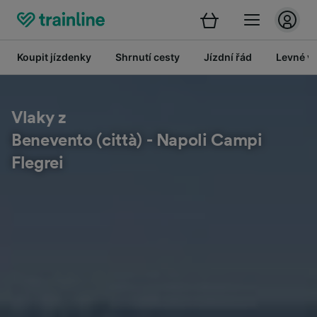
Koupit jízdenky
Shrnutí cesty
Jízdní řád
Levné vl
Vlaky z
Benevento (città) - Napoli Campi
Flegrei