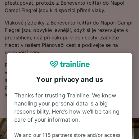
přestupovat, protože z Benevento (città) do Napoli
Campi Flegrei jsou k dispozici přímé vlaky.
Vlakové jízdenky z Benevento (città) do Napoli Campi
Flegrei jsou obvykle levnější, když si je rezervujete s
předstihem, než při nákupu v den cesty. Začněte
hledat v našem Plánovači cest a podívejte se na
nejnovější ceny.
Připraveni na rezervaci? Začněte hledat nejlevnější
vlakové jízdenky u nás ještě dnes. Dále najdete další
Your privacy and us
informace včetně našeho jízdního řádu, kde uvidíte
první a poslední odjezdy vlaků a také tipy, jak najít
levné vlakové jízdenky.
Thanks for trusting Trainline. We know
handling your personal data is a big
responsibility. Here’s how we’ll be taking
care of your information.
We and our
115
partners store and/or access