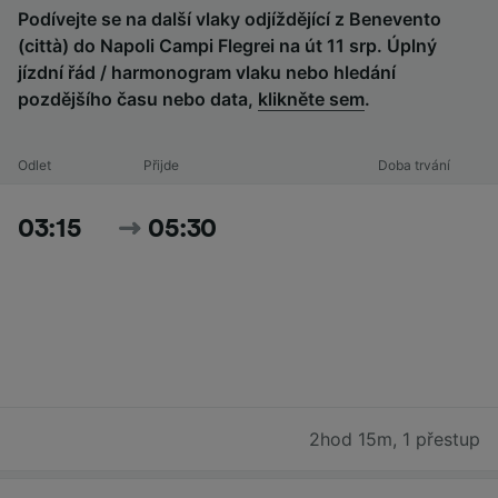
Podívejte se na další vlaky odjíždějící z Benevento
(città) do Napoli Campi Flegrei na út 11 srp. Úplný
jízdní řád / harmonogram vlaku nebo hledání
pozdějšího času nebo data,
klikněte sem
.
Odlet
Přijde
Doba trvání
03:15
05:30
2hod 15m
,
1 přestup