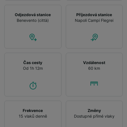
Odjezdová stanice
Příjezdová stanice
Benevento (città)
Napoli Campi Flegrei
Čas cesty
Vzdálenost
Od 1h 12m
60 km
Frekvence
Změny
15 vlaků denně
Dostupné přímé vlaky