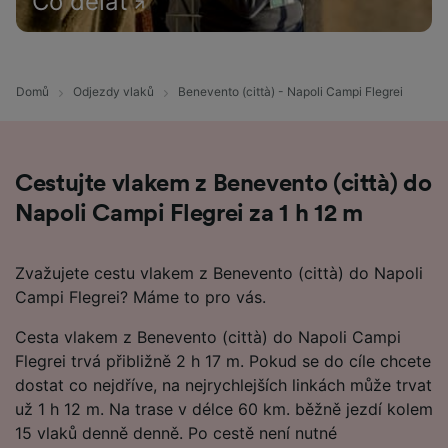
Co dělat
Domů
Odjezdy vlaků
Benevento (città) - Napoli Campi Flegrei
Cestujte vlakem z Benevento (città) do
Napoli Campi Flegrei za 1 h 12 m
Zvažujete cestu vlakem z Benevento (città) do Napoli
Campi Flegrei? Máme to pro vás.
Cesta vlakem z Benevento (città) do Napoli Campi
Flegrei trvá přibližně 2 h 17 m. Pokud se do cíle chcete
dostat co nejdříve, na nejrychlejších linkách může trvat
už 1 h 12 m. Na trase v délce 60 km. běžně jezdí kolem
15 vlaků denně denně. Po cestě není nutné