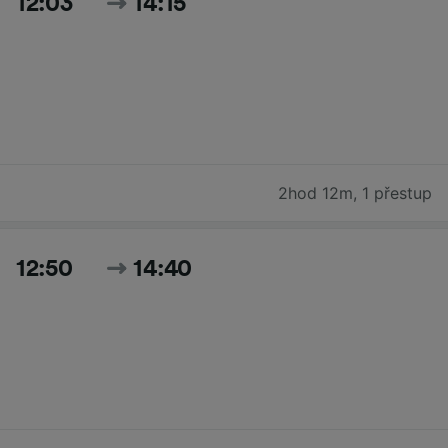
12:03
14:15
2hod 12m
,
1 přestup
12:50
14:40