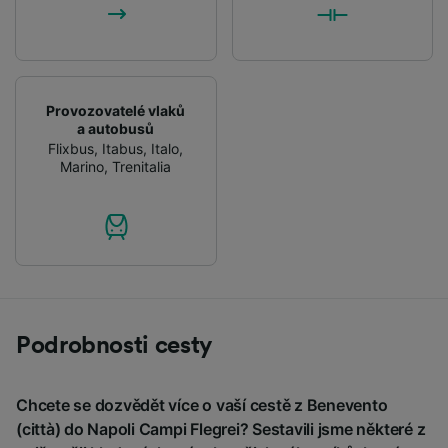
Provozovatelé vlaků
a autobusů
Flixbus
,
Itabus
,
Italo
,
Marino
,
Trenitalia
Podrobnosti cesty
Chcete se dozvědět více o vaší cestě z Benevento
(città) do Napoli Campi Flegrei? Sestavili jsme některé z