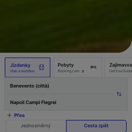
Pobyty
Zajímavos
Jízdenky
Booking.com
GetYourGuid
Vlak a autobus
Přes
Jednosměrný
Cesta zpět