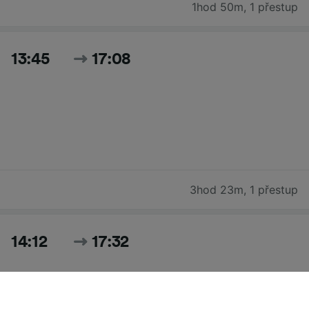
1hod 50m
,
1 přestup
13:45
17:08
3hod 23m
,
1 přestup
14:12
17:32