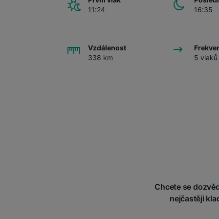
11:24
16:35
Vzdálenost
Frekve
338 km
5 vlaků
Chcete se dozvědě
nejčastěji kl