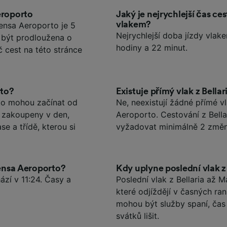
eroporto
Jaký je nejrychlejší čas c
vlakem?
ensa Aeroporto je 5
Nejrychlejší doba jízdy vlak
e být prodloužena o
hodiny a 22 minut.
č cest na této stránce
rto?
Existuje přímý vlak z Bell
rto mohou začínat od
Ne, neexistují žádné přímé v
u zakoupeny v den,
Aeroporto. Cestování z Bell
se a třídě, kterou si
vyžadovat minimálně 2 změn
pensa Aeroporto?
Kdy uplyne poslední vlak 
ází v 11:24. Časy a
Poslední vlak z Bellaria až M
které odjíždějí v časných ra
mohou být služby spaní, ča
svátků lišit.