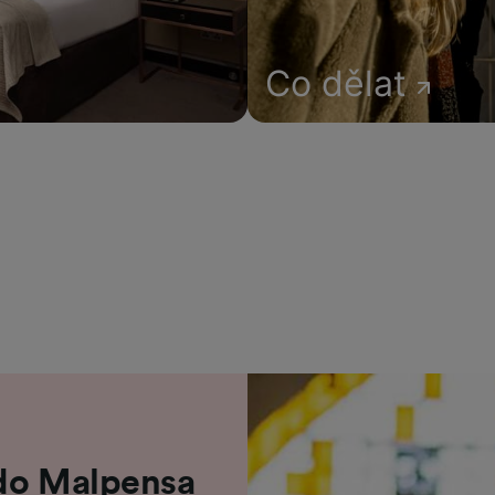
Co dělat
 do Malpensa