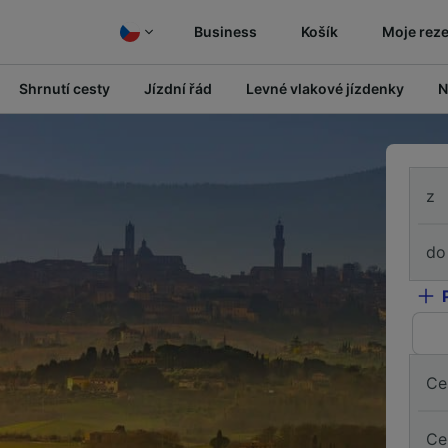
Business
Košík
Moje rez
Shrnutí cesty
Jízdní řád
Levné vlakové jízdenky
N
z
do
Ce
Ce