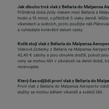
Jak dlouho trvá vlak z Bellaria do Malpensa A
Průměrná doba jízdy vlakem mezi Bellaria a Malp
hodin a 15 minut, s přibližně 5 vlaky denně. Můž
víkendech a svátcích, proto použijte náš Plánova
a vyhledejte konkrétní datum cesty.
Kolik stojí vlak z Bellaria do Malpensa Aeropo
Vlakové jízdenky z Bellaria na Malpensa Aeropo
42,40 € zálohy a jsou obvykle dražší, pokud jso
ceny se mohou lišit v závislosti na denní době, tra
rezervujete.
Který čas odjíždí první vlak z Bellaria do Mal
První vlak z Bellaria do Malpensa Aeroporto odch
služby se mohou během víkendů a svátků lišit.