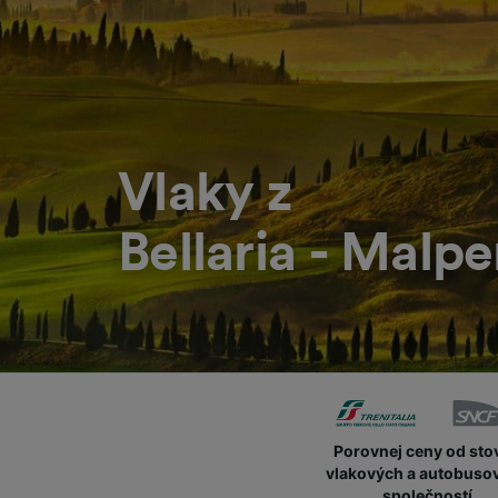
Vlaky z
Bellaria - Malp
Porovnej ceny od sto
vlakových a autobuso
společností