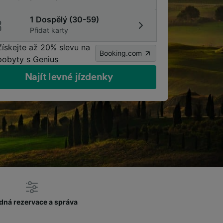
1 Dospělý (30-59)
Přidat karty
Získejte až 20% slevu na
Booking.com
pobyty s Genius
Najít levné jízdenky
dná rezervace a správa