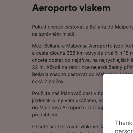
Aeroporto vlakem
Pokud chcete cestovat z Bellaria do Malpen
na správném místě.
Mezi Bellaria a Malpensa Aeroporto jezdí k
a cesta dlouhá 338 km obvykle trvá 5 h 15 m
chcete dostat co nejdříve, na nejrychlejších 
22 m. Ačkoli na této lince nejezdí žádný pří
Bellaria snadno cestovat do Malpensa Aeropo
čeká 2 změny.
Použijte náš Plánovač cest v horní části str
jízdenek a my vám ukážeme, kolik můžete ušet
do Malpensa Aeroporto začínají na 42.40 €, 
předstihem.
Thanks
Chcete si rezervovat vlakové jízdenky do M
person