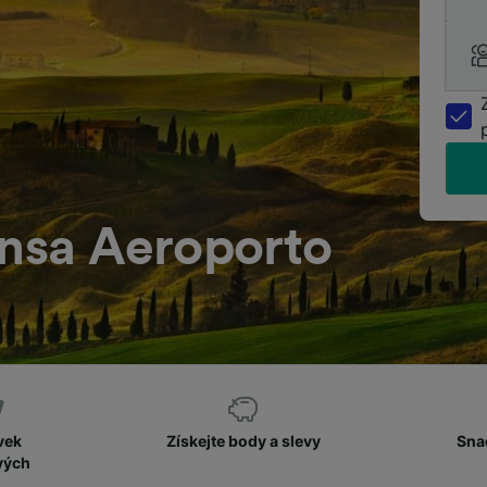
ensa Aeroporto
vek
Získejte body a slevy
Sna
vých