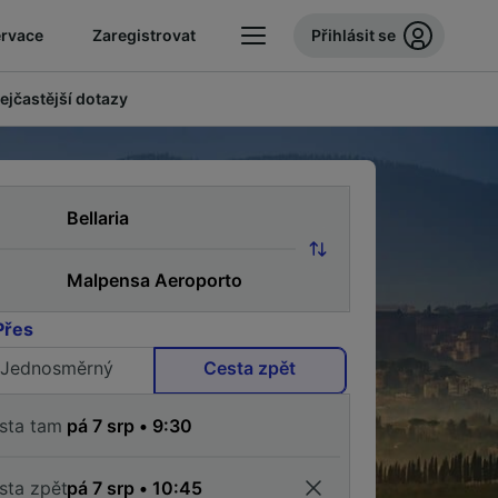
ervace
Zaregistrovat
Přihlásit se
ejčastější dotazy
Přes
Jednosměrný
Cesta zpět
sta tam
sta zpět