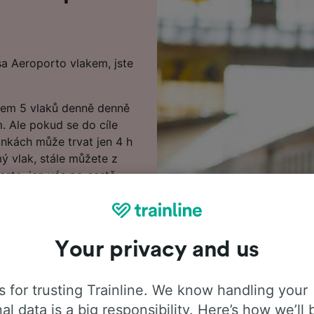
sa Aeroporto vlakem, jste
olem 5 vlaků denně denně
. Ale pokud se do cíle
linkách může trvat jen 4 h
mý vlak, stále můžete z
rto, jen vás po cestě
ánky k vyhledání levných
řit. Jízdenky z Bellaria
Your privacy and us
pokud si je rezervujete s
 for trusting Trainline. We know handling your
alpensa Aeroporto? Není
al data is a big responsibility. Here’s how we’ll 