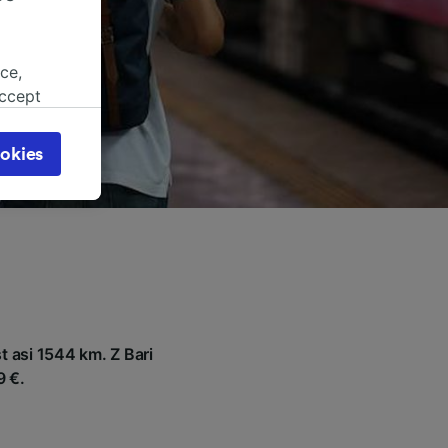
ce,
accept
object
cy page.
okies
browsing
 asked
for
alised
dience
 asi 1544 km. Z Bari
9 €.