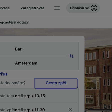
ervace
Zaregistrovat
Přihlásit se
ejčastější dotazy
Přes
Jednosměrný
Cesta zpět
sta tam
sta zpět