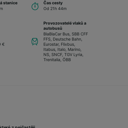
á stanice
Čas cesty
am
Od 21h 44m
Provozovatelé vlaků a
autobusů
BlaBlaCar Bus
,
SBB CFF
FFS
,
Deutsche Bahn
,
9 €
Eurostar
,
Flixbus
,
Itabus
,
Italo
,
Marino
,
NS
,
SNCF
,
TGV Lyria
,
Trenitalia
,
ÖBB
teré z nejčastěji