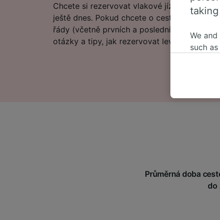
Chcete si rezervovat vlakové jízdenky hned?
taking
ještě dnes. Pokud chcete o cestě vědět více, 
řády (včetně prvních a posledních odjezdů v
We and
otázky a tipy, jak rezervovat levné vlakové j
such as
or mana
where le
These ch
data. Y
us not t
We and 
Use prec
identifi
adverti
researc
Průměrná doba cesto
List of 
do 