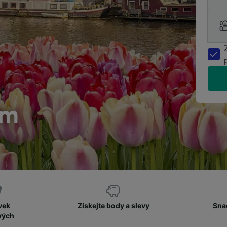
am
vek
Získejte body a slevy
Sna
vých