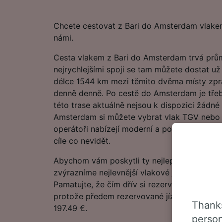
Chcete cestovat z Bari do Amsterdam vlake
námi.
Cesta vlakem z Bari do Amsterdam trvá prům
nejrychlejšími spoji se tam můžete dostat už
délce 1544 km mezi těmito dvěma místy zpra
denně denně. Po cestě do Amsterdam je tře
této trase aktuálně nejsou k dispozici žádné
Amsterdam si můžete vybrat vlak TGV nebo 
operátoři nabízejí moderní a pohodlné služby
cíle co nevidět.
Abychom vám poskytli ty nejlepší nabídky, 
zvýrazníme nejlevnější vlakové jízdenky z B
Pamatujte, že čím dřív si rezervujete jízdenky,
protože předem rezervované jízdenky do Am
Thanks
197.49 €.
person