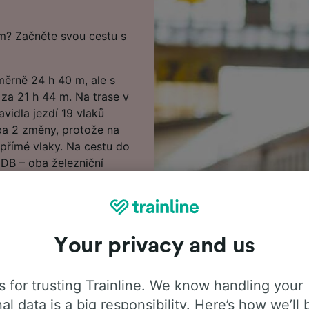
m? Začněte svou cestu s
ěrně 24 h 40 m, ale s
 za 21 h 44 m. Na trase v
vidla jezdí 19 vlaků
ba 2 změny, protože na
 přímé vlaky. Na cestu do
DB – oba železniční
, které vás dopraví do
v našem Plánovači cest
ari do Amsterdam.
Your privacy and us
 tím víc ušetříte,
sterdam začínají na
 for trusting Trainline. We know handling your
al data is a big responsibility. Here’s how we’ll 