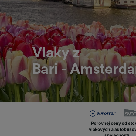
Vlaky z
Bari - Amsterd
Porovnej ceny od sto
vlakových a autobuso
společností