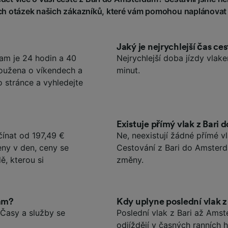
h otázek našich zákazníků, které vám pomohou naplánovat 
Jaký je nejrychlejší čas c
am je 24 hodin a 40
Nejrychlejší doba jízdy vlak
loužena o víkendech a
minut.
o stránce a vyhledejte
Existuje přímý vlak z Bari
ínat od 197,49 €
Ne, neexistují žádné přímé 
eny v den, ceny se
Cestování z Bari do Amster
ě, kterou si
změny.
dam?
Kdy uplyne poslední vlak 
 Časy a služby se
Poslední vlak z Bari až Amst
odjíždějí v časných ranních