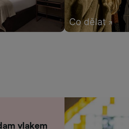
Co dělat
rdam vlakem