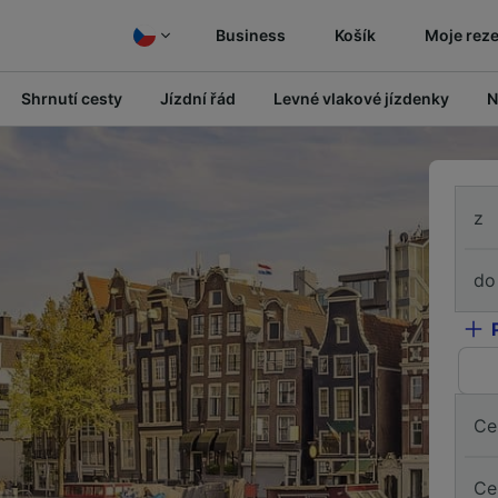
Business
Košík
Moje rez
Shrnutí cesty
Jízdní řád
Levné vlakové jízdenky
N
z
do
Ce
Ce