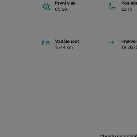
První vlak
Posledn
05:20
22:10
Vzdálenost
Frekve
1544 km
19 vlak
Chcete se dozvěd