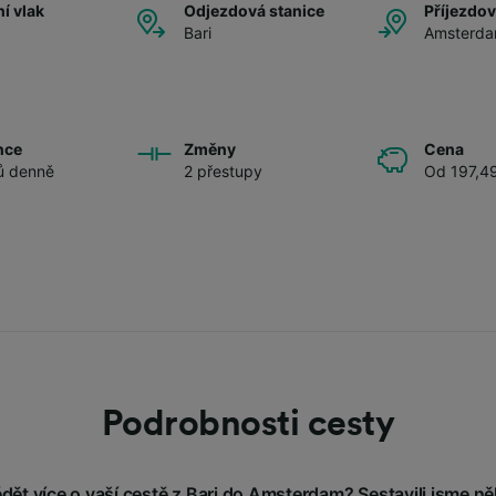
í vlak
Odjezdová stanice
Příjezdov
Bari
Amsterd
nce
Změny
Cena
ů denně
2 přestupy
Od 197,4
Podrobnosti cesty
ět více o vaší cestě z Bari do Amsterdam? Sestavili jsme něk