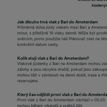
kladenýc
Jak dlouho trvá vlak z Bari do Amsterdam
Průměrná doba jízdy vlakem mezi Bari a Amsterd
minut, s přibližně 19 vlaky denně. Může být prod
svátcích, proto použijte náš Plánovač cest na tét
konkrétní datum cesty.
Kolik stojí vlak z Bari do Amsterdam?
Vlakové jízdenky z Bari na Amsterdam mohou zač
zálohy a jsou obvykle dražší, pokud jsou zakoup
mohou lišit v závislosti na denní době, trase a tříd
rezervujete.
Který čas odjíždí první vlak z Bari do Amster
První vlak z Bari do Amsterdam odchází v 05:20.
mohou během víkendů a svátků lišit.