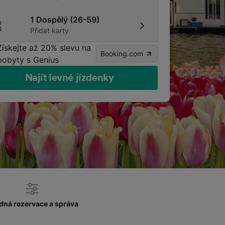
1 Dospělý (26-59)
Přidat karty
Získejte až 20% slevu na
Booking.com
pobyty s Genius
Najít levné jízdenky
dná rezervace a správa