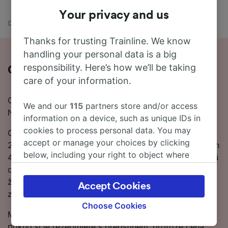
Your privacy and us
Domů
Odjezdy vlaků
Ávila - Burgos
Thanks for trusting Trainline. We know
handling your personal data is a big
responsibility. Here’s how we’ll be taking
O cestě vlakem z Ávila do Burgos
care of your information.
Chcete zjistit víc o cestě vlakem z Ávila do Burgos?
We and our
115
partners store and/or access
Nehledejte jinde.
information on a device, such as unique IDs in
cookies to process personal data. You may
Cesta na 205 km trase z Ávila do Burgos obvykle trvá
accept or manage your choices by clicking
23 h 42 m, ale nejrychlejšími spoji to může být už 20 h
below, including your right to object where
49 m. Na této oblíbené trase můžete očekávat 5 vlaků
legitimate interest is used, or at any time in
denně denně. Protože mezi Ávila a Burgos,nejezdí
the privacy policy page. These choices will be
žádné přímé vlaky, po cestě do Burgos. vás čeká 3
Accept Cookies
signaled to our partners and will not affect
změny.
browsing data. Your data will not be used for
Choose Cookies
Můžete ušetřit peníze za jízdenky z Ávila do Burgos,
tracking purposes if you have asked us not to
pokud si je rezervujete s předstihem, protože cena