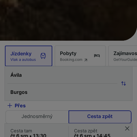
Pobyty
Zajímavos
Jízdenky
Booking.com
GetYourGuid
Vlak a autobus
Přes
Jednosměrný
Cesta zpět
Cesta tam
Cesta zpět