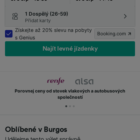
1 Dospělý (26-59)
Přidat karty
Získejte až 20% slevu na pobyty
Booking.com
s Genius
Najít levné jízdenky
Získejte body a slevy
Oblíbené v Burgos
Udělejme tento výlet správně