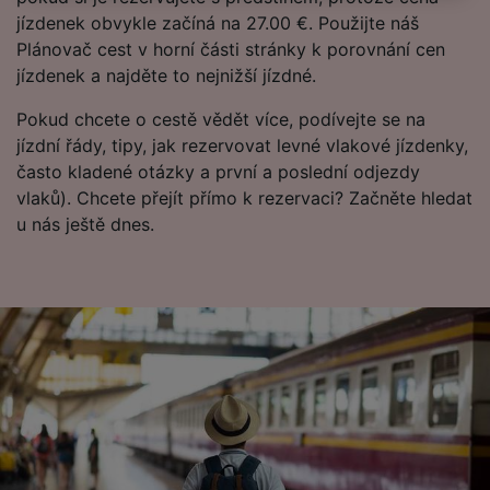
track you.
jízdenek obvykle začíná na 27.00 €. Použijte náš
We and our partners process data to provide:
Plánovač cest v horní části stránky k porovnání cen
Use precise geolocation data. Actively scan
jízdenek a najděte to nejnižší jízdné.
device characteristics for identification. Store
and/or access information on a device.
Pokud chcete o cestě vědět více, podívejte se na
Personalised advertising and content,
jízdní řády, tipy, jak rezervovat levné vlakové jízdenky,
advertising and content measurement,
často kladené otázky a první a poslední odjezdy
audience research and services development.
vlaků). Chcete přejít přímo k rezervaci? Začněte hledat
List of Partners
u nás ještě dnes.