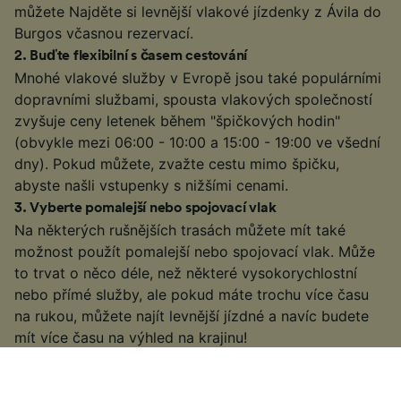
můžete Najděte si levnější vlakové jízdenky z Ávila do
Burgos včasnou rezervací.
2
.
Buďte flexibilní s časem cestování
Mnohé vlakové služby v Evropě jsou také populárními
dopravními službami, spousta vlakových společností
zvyšuje ceny letenek během "špičkových hodin"
(obvykle mezi 06:00 - 10:00 a 15:00 - 19:00 ve všední
dny). Pokud můžete, zvažte cestu mimo špičku,
abyste našli vstupenky s nižšími cenami.
3
.
Vyberte pomalejší nebo spojovací vlak
Na některých rušnějších trasách můžete mít také
možnost použít pomalejší nebo spojovací vlak. Může
to trvat o něco déle, než některé vysokorychlostní
nebo přímé služby, ale pokud máte trochu více času
na rukou, můžete najít levnější jízdné a navíc budete
mít více času na výhled na krajinu!
4
.
Podívejte se na speciální nabídky
Podívejte se na, abyste zkontrolovali, kdy evropští