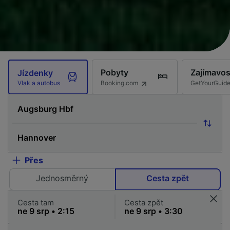
Pobyty
Zajímavos
Jízdenky
Booking.com
GetYourGuid
Vlak a autobus
Přes
Jednosměrný
Cesta zpět
Cesta tam
Cesta zpět