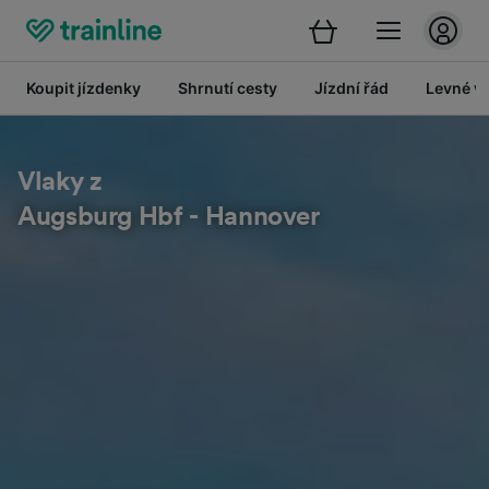
Koupit jízdenky
Shrnutí cesty
Jízdní řád
Levné vl
Vlaky z
Augsburg Hbf - Hannover