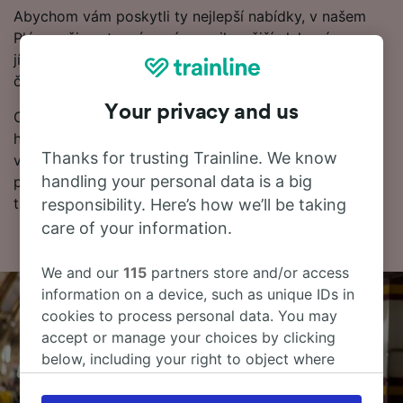
Abychom vám poskytli ty nejlepší nabídky, v našem
Plánovači cest, zvýrazníme nejlevnější vlakové
jízdenky z Augsburg Hbf do Hannover. Pamatujte, že
čím dřív si rezervujete jízdenky, tím víc ušetříte.
Your privacy and us
Chcete si rezervovat vlakové jízdenky hned? Začněte
hledat u nás ještě dnes. Pokud chcete o cestě vědět
Thanks for trusting Trainline. We know
více, podívejte se na jízdní řády (včetně prvních a
handling your personal data is a big
posledních odjezdů vlaků), často kladené otázky a
tipy, jak rezervovat levné vlakové jízdenky.
responsibility. Here’s how we’ll be taking
care of your information.
We and our
115
partners store and/or access
information on a device, such as unique IDs in
cookies to process personal data. You may
accept or manage your choices by clicking
below, including your right to object where
legitimate interest is used, or at any time in
the privacy policy page. These choices will be