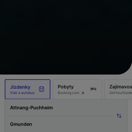
Pobyty
Zajímavos
Jízdenky
Booking.com
GetYourGuid
Vlak a autobus