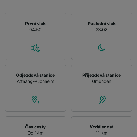
and/or access information on a device.
Personalised advertising and content,
advertising and content measurement,
audience research and services development.
První vlak
Poslední vlak
04:50
23:08
List of Partners
Odjezdová stanice
Příjezdová stanice
Attnang-Puchheim
Gmunden
Čas cesty
Vzdálenost
Od 14m
11 km