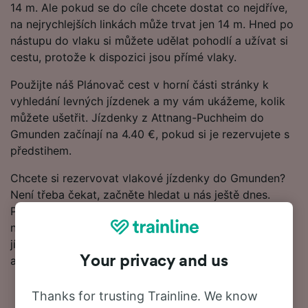
14 m. Ale pokud se do cíle chcete dostat co nejdříve,
na nejrychlejších linkách může trvat jen 14 m. Hned po
nástupu do vlaku si můžete udělat pohodlí a užívat si
cestu, protože k dispozici jsou přímé vlaky.
Použijte náš Plánovač cest v horní části stránky k
vyhledání levných jízdenek a my vám ukážeme, kolik
můžete ušetřit. Jízdenky z Attnang-Puchheim do
Gmunden začínají na 4.40 €, pokud si je rezervujete s
předstihem.
Chcete si rezervovat vlakové jízdenky do Gmunden?
Není třeba čekat, začněte hledat u nás ještě dnes.
Pokud se nejprve chcete dozvědět víc o cestě, níže
najdete naše jízdní řády, tipy na rezervaci levných
jízdenek a naše často kladené otázky, včetně prvních
Your privacy and us
a posledních odjezdů vlaků.
Thanks for trusting Trainline. We know