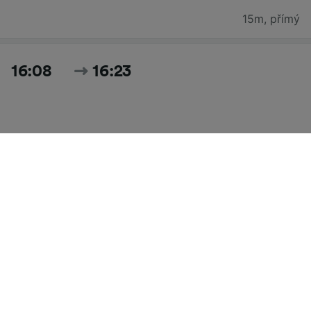
15m
,
přímý
16:08
16:23
15m
,
přímý
Hledat všechny časy a ceny pro dnešek