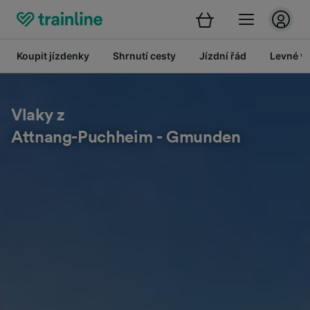
Koupit jízdenky
Shrnutí cesty
Jízdní řád
Levné vl
Vlaky z
Attnang-Puchheim - Gmunden