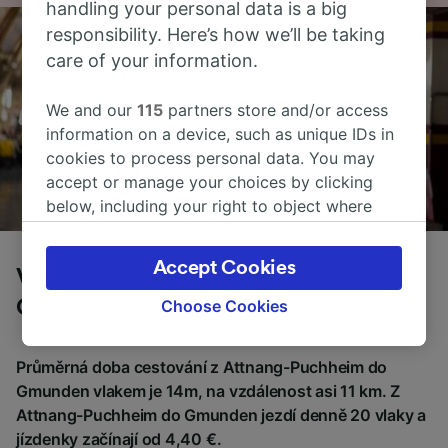
handling your personal data is a big
responsibility. Here’s how we’ll be taking
care of your information.
We and our
115
partners store and/or access
information on a device, such as unique IDs in
cookies to process personal data. You may
accept or manage your choices by clicking
below, including your right to object where
legitimate interest is used, or at any time in
the privacy policy page. These choices will be
Accept Cookies
Vlaky z Attnang-Puchheim do
signaled to our partners and will not affect
browsing data. Your data will not be used for
Gmunden
Choose Cookies
tracking purposes if you have asked us not to
track you.
Průměrná doba cestování z Attnang-Puchheim do
We and our partners process data to provide:
Gmunden vlakem je 14m, na vzdálenost asi 11 km. Z
Use precise geolocation data. Actively scan
Attnang-Puchheim do Gmunden jezdí denně 20 vlaky a
device characteristics for identification. Store
jízdenky začínají od 4,40 €.