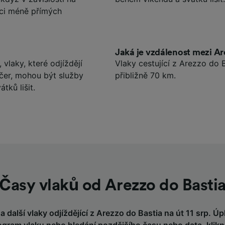
ci méně přímých
Jaká je vzdálenost mezi Ar
 vlaky, které odjíždějí
Vlaky cestující z Arezzo do 
čer, mohou být služby
přibližně 70 km.
tků lišit.
Časy vlaků od Arezzo do Basti
a další vlaky odjíždějící z Arezzo do Bastia na út 11 srp. Úpl
gram vlaku nebo hledání pozdějšího času nebo data,
klik