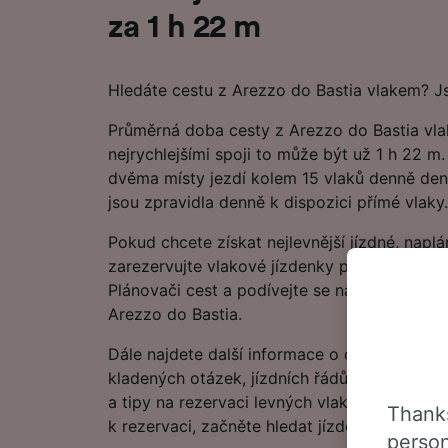
za 1 h 22 m
Hledáte cestu z Arezzo do Bastia vlakem? J
Průměrná doba cesty z Arezzo do Bastia vlak
nejrychlejšími spoji to může být už 1 h 22 m
dvěma místy jezdí kolem 15 vlaků denně den
jsou zpravidla denně k dispozici přímé vlaky.
Pokud chcete získat nejlevnější jízdné, naplá
zarezervujte vlakové jízdenky předem. Začn
Plánovači cest a podívejte se na nejnovější 
Arezzo do Bastia.
Dále najdete další informace o cestě vlakem
kladených otázek, jízdních řádů s prvními a
a tipy na rezervaci levných vlakových jízden
Thanks
k rezervaci, začněte hledat jízdenky u nás je
person