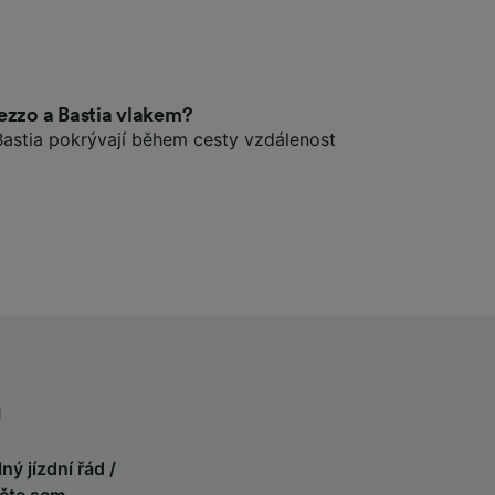
ezzo a Bastia vlakem?
Bastia pokrývají během cesty vzdálenost
a
ný jízdní řád /
něte sem
.