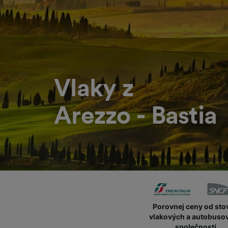
Vlaky z
Arezzo - Bastia
Porovnej ceny od sto
vlakových a autobuso
společností