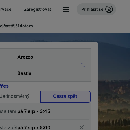
ervace
Zaregistrovat
Přihlásit se
ejčastější dotazy
Přes
Jednosměrný
Cesta zpět
sta tam
sta zpět