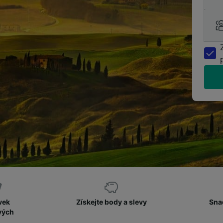
vek
Získejte body a slevy
Sna
vých