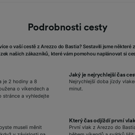
Podrobnosti cesty
íce o vaší cestě z Arezzo do Bastia? Sestavili jsme některé z
ázek našich zákazníků, které vám pomohou naplánovat si ces
Jaký je nejrychlejší čas ce
 je 2 hodiny a 8
Nejrychlejší doba jízdy vlak
loužena o víkendech a
minut.
o stránce a vyhledejte
Který čas odjíždí první vla
byste museli měnit
První vlak z Arezzo do Bast
 když v závislosti na
během víkendů a svátků lišit.