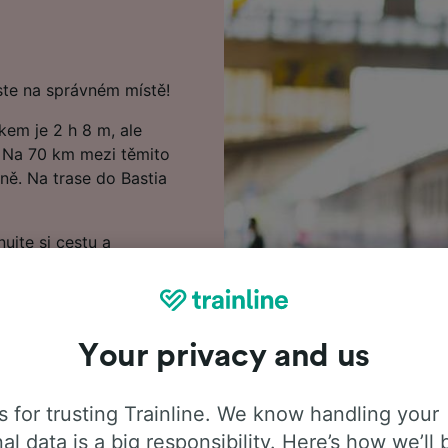
ste na správném místě!
em je 2 h 8 m, ale
. Na 70 km mezi těmito
ně. Na trase do Bastia
nujte si cestu a
ěte hledat v našem
ceny vlakových jízdenek z
Your privacy and us
 do Bastia, včetně často
 posledními odjezdy vlaků
ek. Pokud jste připraveni
 for trusting Trainline. We know handling your
ště dnes.
al data is a big responsibility. Here’s how we’ll 