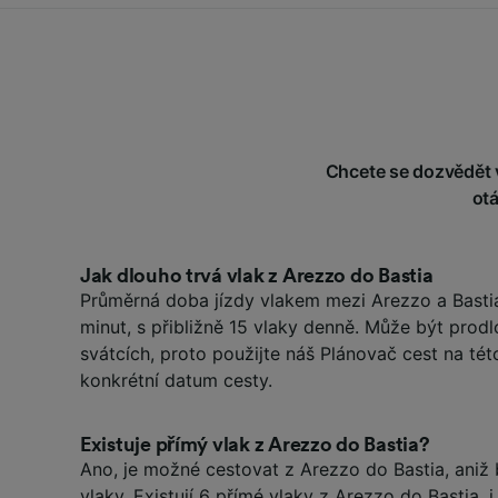
Chcete se dozvědět v
ot
Jak dlouho trvá vlak z Arezzo do Bastia
Průměrná doba jízdy vlakem mezi Arezzo a Bastia
minut, s přibližně 15 vlaky denně. Může být prod
svátcích, proto použijte náš Plánovač cest na tét
konkrétní datum cesty.
Existuje přímý vlak z Arezzo do Bastia?
Ano, je možné cestovat z Arezzo do Bastia, aniž 
vlaky. Existují 6 přímé vlaky z Arezzo do Bastia, i