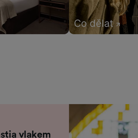
Co dělat
astia vlakem