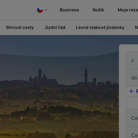
Business
Košík
Moje rez
Shrnutí cesty
Jízdní řád
Levné vlakové jízdenky
N
z
do
Ce
Ce