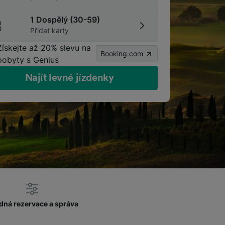
1 Dospělý (30-59)
Přidat karty
Získejte až 20% slevu na
Booking.com
pobyty s Genius
Najít levné jízdenky
dná rezervace a správa