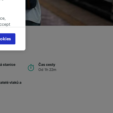
ce,
accept
object
cy page.
okies
browsing
 asked
á stanice
Čas cesty
Od 1h 22m
for
alised
dience
telé vlaků a
ů