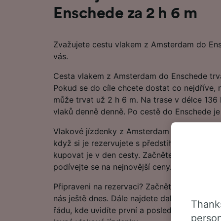
Enschede za 2 h 6 m
Zvažujete cestu vlakem z Amsterdam do En
vás.
Cesta vlakem z Amsterdam do Enschede trvá 
Pokud se do cíle chcete dostat co nejdříve, n
může trvat už 2 h 6 m. Na trase v délce 136
vlaků denně denně. Po cestě do Enschede je
Vlakové jízdenky z Amsterdam do Enschede z
když si je rezervujete s předstihem, což můž
kupovat je v den cesty. Začněte hledat v na
podívejte se na nejnovější ceny.
Připraveni na rezervaci? Začněte hledat nejl
nás ještě dnes. Dále najdete další informace
Thanks
řádu, kde uvidíte první a poslední odjezdy vla
person