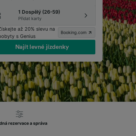
1 Dospělý (26-59)
Přidat karty
Získejte až 20% slevu na
Booking.com
pobyty s Genius
Najít levné jízdenky
dná rezervace a správa