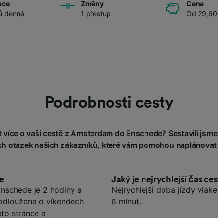
nce
Změny
Cena
ů denně
1 přestup
Od 29,60
Podrobnosti cesty
více o vaší cestě z Amsterdam do Enschede? Sestavili jsme 
h otázek našich zákazníků, které vám pomohou naplánovat 
de
Jaký je nejrychlejší čas 
nschede je 2 hodiny a
Nejrychlejší doba jízdy vla
rodloužena o víkendech
6 minut.
éto stránce a