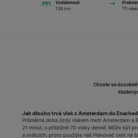
Vzdálenost
Frekve
136 km
70 vlak
Chcete se dozvědět 
kladenýc
Jak dlouho trvá vlak z Amsterdam do Ensche
Průměrná doba jízdy vlakem mezi Amsterdam a E
21 minut, s přibližně 70 vlaky denně. Může být p
a svátcích, proto použijte náš Plánovač cest na t