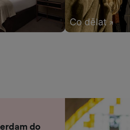
Co dělat
terdam do