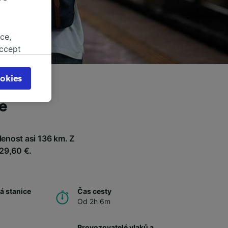
ce,
accept
object
cy page.
okies
browsing
 asked
e
enost asi 136 km. Z
for
 29,60 €.
alised
dience
á stanice
Čas cesty
Od 2h 6m
Provozovatelé vlaků a