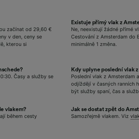
Existuje přímý vlak z Ams
u začínat od 29,60 €
Ne, neexistují žádné přímé 
eny v den, ceny se
Cestování z Amsterdam do 
ě, kterou si
minimálně 1 změna.
Enschede?
Kdy uplyne poslední vlak
0:30. Časy a služby se
Poslední vlak z Amsterdam až
odjíždějí v časných ranních
být služby spaní, čas a služ
de vlakem?
Jak se dostat zpět do Am
ají během cesty
Samozřejmě vlakem. Viz
vla