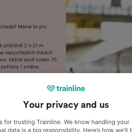
schede? Máme to pro
přibližně 2 h 21 m.
a nejrychlejších linkách
 km. běžně jezdí kolem 70
 potřeba 1 změna.
ačínají na 29.60 €,
e být levnější než
šem Plánovači cest a
Your privacy and us
evnější vlakové jízdenky u
 včetně našeho jízdního
 for trusting Trainline. We know handling your
ků a také tipy, jak najít
al data is a big responsibility. Here’s how we’ll 