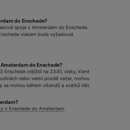
terdam do Enschede?
vlakové spoje z Amsterdam do Enschede.
Enschede vlakem bude vyžadovat
 z Amsterdam do Enschede?
 Enschede odjíždí na 23:41, vlaky, které
 hodinách nebo velmi pozdě večer, mohou
by se mohou během víkendů a svátků lišit.
sterdam?
ky z Enschede do Amsterdam
.