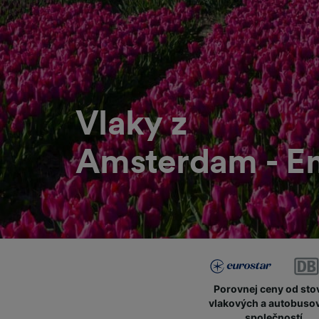
Vlaky z
Amsterdam - E
Porovnej ceny od sto
vlakových a autobuso
společností