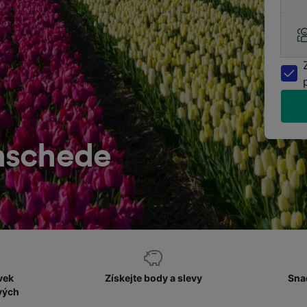
nschede
vek
Získejte body a slevy
Sna
vých