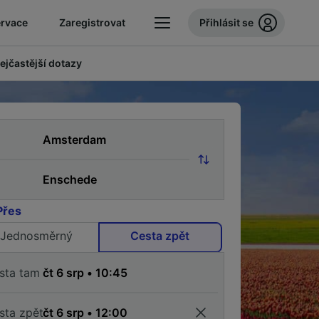
ervace
Zaregistrovat
Přihlásit se
ejčastější dotazy
Přes
Jednosměrný
Cesta zpět
sta tam
sta zpět