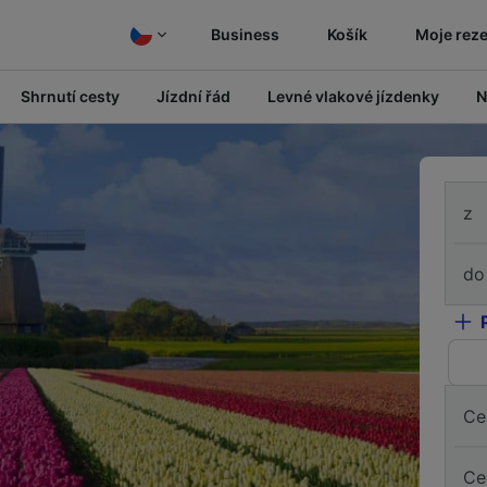
Business
Košík
Moje rez
Shrnutí cesty
Jízdní řád
Levné vlakové jízdenky
N
z
do
Ce
Ce