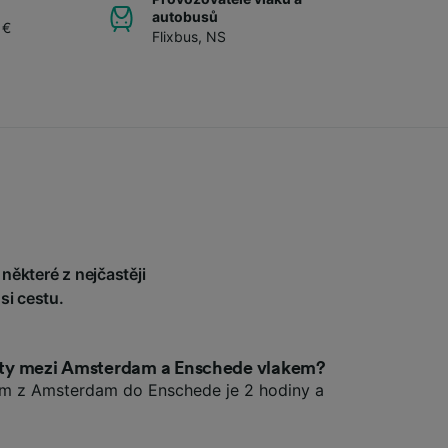
autobusů
 €
Flixbus
,
NS
některé z nejčastěji
si cestu.
cesty mezi Amsterdam a Enschede vlakem?
kem z Amsterdam do Enschede je 2 hodiny a