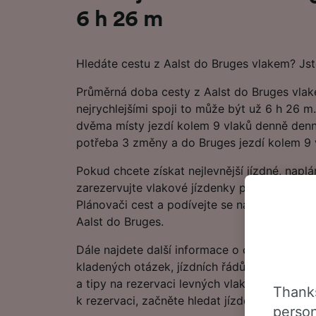
6 h 26 m
Hledáte cestu z Aalst do Bruges vlakem? Js
Průměrná doba cesty z Aalst do Bruges vlake
nejrychlejšími spoji to může být už 6 h 26 
dvěma místy jezdí kolem 9 vlaků denně denn
potřeba 3 změny a do Bruges jezdí kolem 9 
Pokud chcete získat nejlevnější jízdné, naplá
zarezervujte vlakové jízdenky předem. Začn
Plánovači cest a podívejte se na nejnovější 
Aalst do Bruges.
Dále najdete další informace o cestě vlakem
kladených otázek, jízdních řádů s prvními a
a tipy na rezervaci levných vlakových jízden
Thanks
k rezervaci, začněte hledat jízdenky u nás je
person