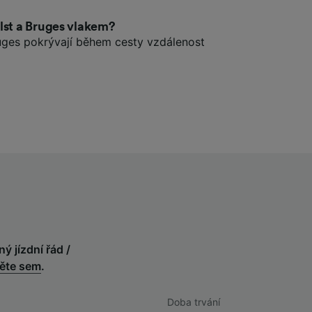
lst a Bruges vlakem?
ruges pokrývají během cesty vzdálenost
ný jízdní řád /
něte sem
.
Doba trvání