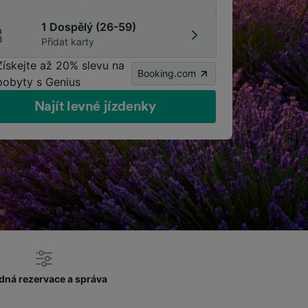
1 Dospělý (26-59)
Přidat karty
Získejte až 20% slevu na
Booking.com
pobyty s Genius
Najít levné jízdenky
dná rezervace a správa