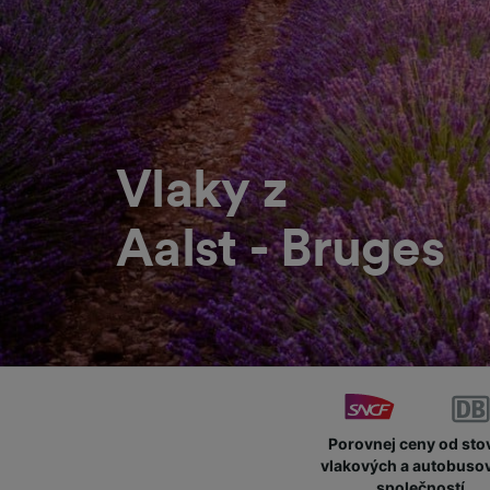
Vlaky z
Aalst - Bruges
Porovnej ceny od sto
vlakových a autobuso
společností