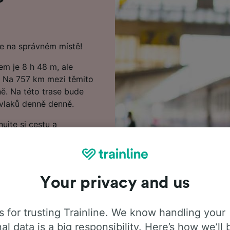
te na správném místě!
m je 8 h 48 m, ale
m. Na 757 km mezi těmito
ě. Na této trase bude
vlaků denně denně.
nujte si cestu a
ěte hledat v našem
ceny vlakových jízdenek z
Your privacy and us
 do Bruges, včetně často
 posledními odjezdy vlaků
ek. Pokud jste připraveni
 for trusting Trainline. We know handling your
ště dnes.
al data is a big responsibility. Here’s how we’ll 