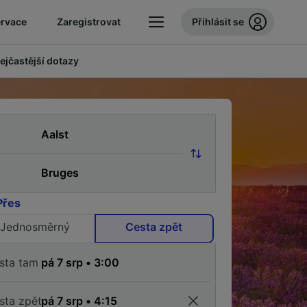
ervace
Zaregistrovat
Přihlásit se
ejčastější dotazy
Přes
Jednosměrný
Cesta zpět
sta tam
sta zpět