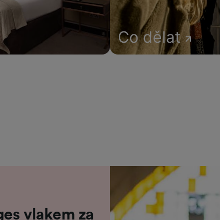
Co dělat
ges vlakem za