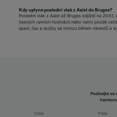
Kdy uplyne poslední vlak z Aalst do Bruges?
Poslední vlak z Aalst až Bruges odjíždí na 20:51, v
časných ranních hodinách nebo velmi pozdě veče
spaní, čas a služby se mohou během víkendů a svá
Podívejte se n
harmono
Odlet
Přijde