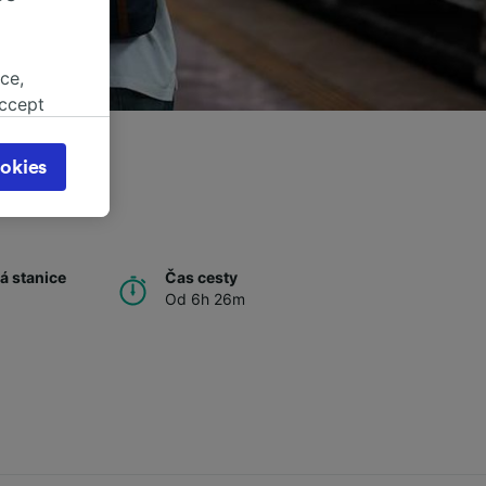
ce,
accept
object
cy page.
okies
browsing
 asked
á stanice
Čas cesty
Od 6h 26m
for
alised
dience