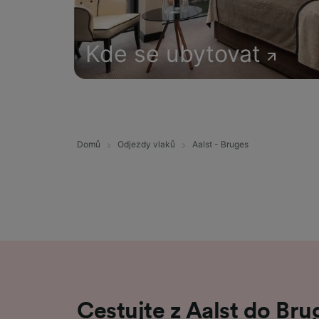
Kde se ubytovat
Domů
Odjezdy vlaků
Aalst - Bruges
Cestujte z Aalst do Bru