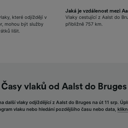
Jaká je vzdálenost mezi Aa
laky, které odjíždějí v
Vlaky cestující z Aalst do B
r, mohou být služby
přibližně 757 km.
tků lišit.
Časy vlaků od Aalst do Bruges
a další vlaky odjíždějící z Aalst do Bruges na út 11 srp. Úpl
gram vlaku nebo hledání pozdějšího času nebo data,
klik