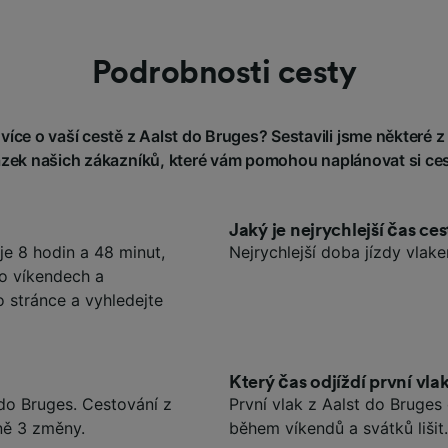
Podrobnosti cesty
íce o vaší cestě z Aalst do Bruges? Sestavili jsme některé z
ázek našich zákazníků, které vám pomohou naplánovat si ces
Jaký je nejrychlejší čas ce
je 8 hodin a 48 minut,
Nejrychlejší doba jízdy vlak
 o víkendech a
o stránce a vyhledejte
Který čas odjíždí první vla
 do Bruges. Cestování z
První vlak z Aalst do Bruge
ně 3 změny.
během víkendů a svátků lišit.