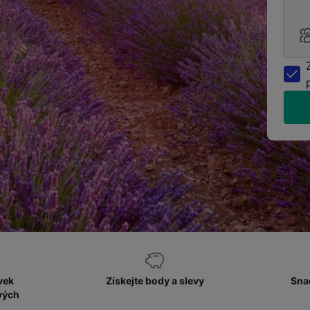
vek
Získejte body a slevy
Sna
vých