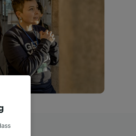
g
dass
rn