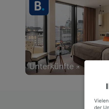
Unterkünfte
Vielen
D
der Um