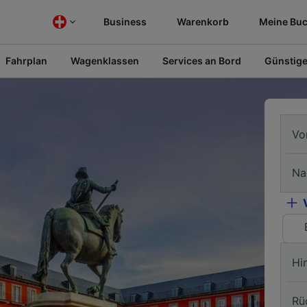
Business
Warenkorb
Meine Bu
Fahrplan
Wagenklassen
Services an Bord
Günstige
Vo
Na
Hi
Rü