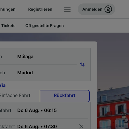
chungen
Registrieren
Anmelden
 Tickets
Oft gestellte Fragen
n
ch
Via
Einfache Fahrt
Rückfahrt
nfahrt
ckfahrt